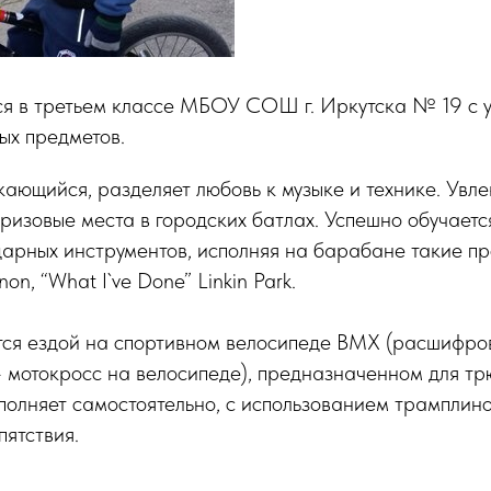
тся в третьем классе МБОУ СОШ г. Иркутска № 19 с 
ых предметов.
кающийся, разделяет любовь к музыке и технике. Увл
ризовые места в городских батлах. Успешно обучаетс
дарных инструментов, исполняя на барабане такие п
on, “What I`ve Done” Linkin Park.
тся ездой на спортивном велосипеде BMX (расшифро
 – мотокросс на велосипеде), предназначенном для трю
ыполняет самостоятельно, с использованием трамплино
пятствия.