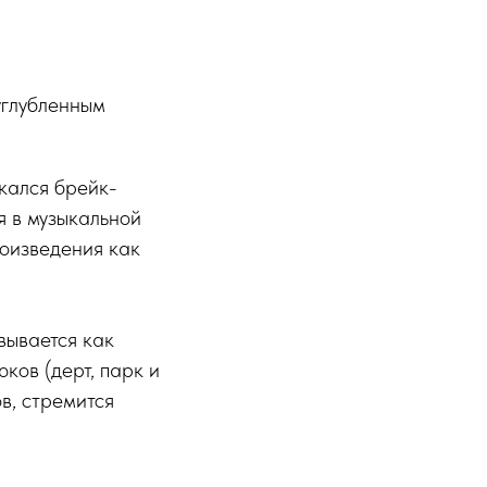
углубленным
екался брейк-
я в музыкальной
роизведения как
вывается как
ков (дерт, парк и
в, стремится