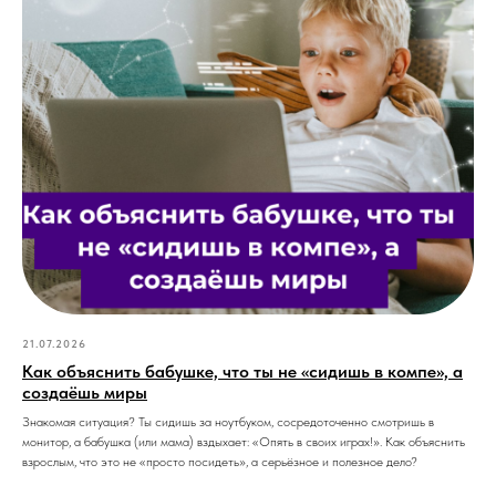
21.07.2026
Как объяснить бабушке, что ты не «сидишь в компе», а
создаёшь миры
Знакомая ситуация? Ты сидишь за ноутбуком, сосредоточенно смотришь в
монитор, а бабушка (или мама) вздыхает: «Опять в своих играх!». Как объяснить
взрослым, что это не «просто посидеть», а серьёзное и полезное дело?